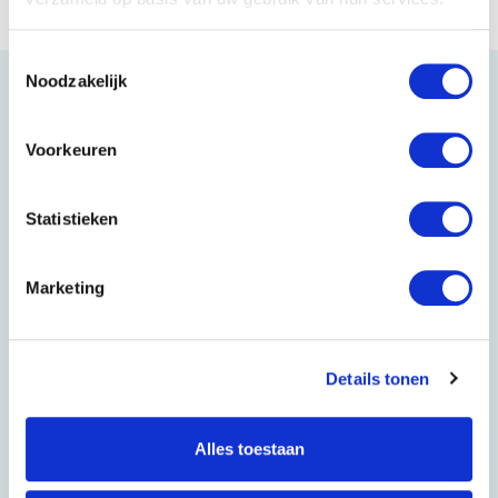
Toestemmingsselectie
Noodzakelijk
Snel naar
Voorkeuren
Over LexNext
Onze Diensten
9.
4
Statistieken
Samenwerken
Contact
Marketing
Veelgestelde Vragen
Nieuws
Details tonen
Onze diensten
Nieuwsbrief
Aangifte erfbelasting
Alles toestaan
DoeHetZelfNotaris