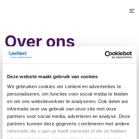
Over ons
LexNext is een modern, transparant bedrijf. Hier vind
je alle informatie over ons, denk aan onze missie en
Deze website maakt gebruik van cookies
hoe wij werken.
We gebruiken cookies om content en advertenties te
Ons verhaal
personaliseren, om functies voor social media te bieden
en om ons websiteverkeer te analyseren. Ook delen we
Ons team
informatie over uw gebruik van onze site met onze
Onze diensten
partners voor social media, adverteren en analyse. Deze
partners kunnen deze gegevens combineren met andere
Werken bij
informatie die u aan ze heeft verstrekt of die ze hebben
verzameld op basis van uw gebruik van hun services.