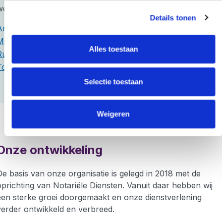
werken.
Details tonen
Annelies de Jong
, een van de juristen
Michelle Sommandas
, operationeel medewerker
Alles toestaan
Ruben Kuster
, administratief juridisch medewerker
Tobi,
de kantoorhond
Selectie toestaan
Weigeren
Onze ontwikkeling
De basis van onze organisatie is gelegd in 2018 met de
oprichting van Notariële Diensten. Vanuit daar hebben wij
een sterke groei doorgemaakt en onze dienstverlening
verder ontwikkeld en verbreed.