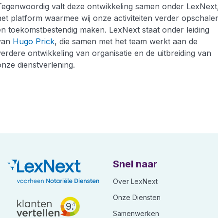
Tegenwoordig valt deze ontwikkeling samen onder LexNext
het platform waarmee wij onze activiteiten verder opschale
en toekomstbestendig maken. LexNext staat onder leiding
van
Hugo Prick
, die samen met het team werkt aan de
verdere ontwikkeling van organisatie en de uitbreiding van
onze dienstverlening.
Snel naar
Over LexNext
Onze Diensten
9.
4
Samenwerken