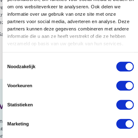
om ons websiteverkeer te analyseren. Ook delen we
verantwoordelijkheid en samenwerking centraal staan. Je
informatie over uw gebruik van onze site met onze
rijgt de ruimte om initiatief te nemen, mee te denken en
partners voor social media, adverteren en analyse. Deze
ezelf verder te ontwikkelen.
partners kunnen deze gegevens combineren met andere
Samen bouwen we aan de volgende fase van LexNext!
informatie die u aan ze heeft verstrekt of die ze hebben
verzameld op basis van uw gebruik van hun services.
Bekijk vacatures
Toestemmingsselectie
Noodzakelijk
Voorkeuren
Meet the team
Statistieken
In een serie artikelen stellen wij de medewerkers van
Marketing
LexNext aan jou voor. De berichten verschijnen ook op
onze LinkedIn-pagina. Zo weet je wie er aan jouw dossiers