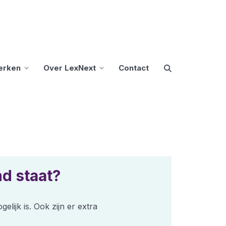
erken
Over LexNext
Contact
d staat?
lijk is. Ook zijn er extra