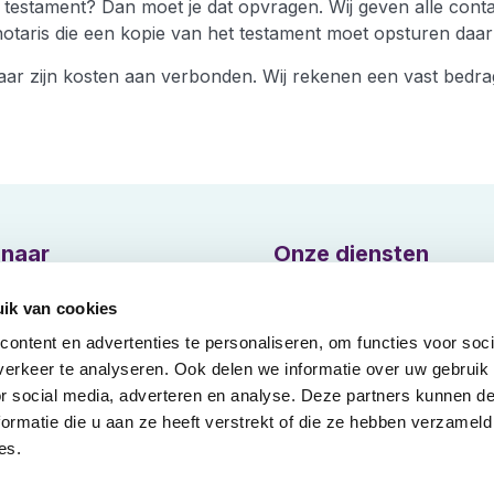
 het testament? Dan moet je dat opvragen. Wij geven alle co
notaris die een kopie van het testament moet opsturen daar
aar zijn kosten aan verbonden. Wij rekenen een vast bedra
 naar
Onze diensten
exNext
Aangifte erfbelasting
ik van cookies
iensten
DoeHetZelfNotaris
ontent en advertenties te personaliseren, om functies voor soci
erkeer te analyseren. Ook delen we informatie over uw gebruik
werken
Royement hypotheek
or social media, adverteren en analyse. Deze partners kunnen 
t
Vaarwel
ormatie die u aan ze heeft verstrekt of die ze hebben verzameld
es.
stelde Vragen
Verklaring van Erfrecht
s
Verklaring van Executele