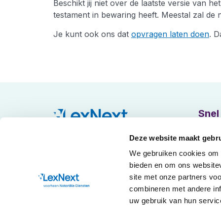
Beschikt jij niet over de laatste versie van
testament in bewaring heeft. Meestal zal de 
Je kunt ook ons dat
opvragen laten doen
. D
Snel
Over L
Deze website maakt gebru
Onze D
We gebruiken cookies om c
9.
4
bieden en om ons websitev
Samen
site met onze partners vo
Contac
combineren met andere inf
uw gebruik van hun servic
Veelge
Nieuw